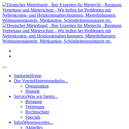
Startseite
Home
Der Verein
Hintergrundinfos...
Organisation
Historie
Service
Was wir bieten...
Beratung
Vertretung
Rechtsschutz
Specials
Infos
Wissenswertes...
Aktuelles