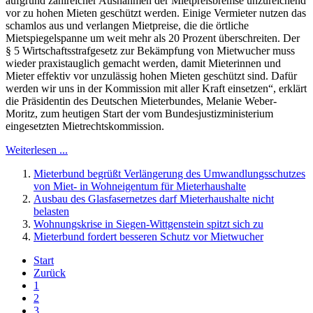
aufgrund zahlreicher Ausnahmen der Mietpreisbremse unzureichend
vor zu hohen Mieten geschützt werden. Einige Vermieter nutzen das
schamlos aus und verlangen Mietpreise, die die örtliche
Mietspiegelspanne um weit mehr als 20 Prozent überschreiten. Der
§ 5 Wirtschaftsstrafgesetz zur Bekämpfung von Mietwucher muss
wieder praxistauglich gemacht werden, damit Mieterinnen und
Mieter effektiv vor unzulässig hohen Mieten geschützt sind. Dafür
werden wir uns in der Kommission mit aller Kraft einsetzen“, erklärt
die Präsidentin des Deutschen Mieterbundes, Melanie Weber-
Moritz, zum heutigen Start der vom Bundesjustizministerium
eingesetzten Mietrechtskommission.
Weiterlesen ...
Mieterbund begrüßt Verlängerung des Umwandlungsschutzes
von Miet- in Wohneigentum für Mieterhaushalte
Ausbau des Glasfasernetzes darf Mieterhaushalte nicht
belasten
Wohnungskrise in Siegen-Wittgenstein spitzt sich zu
Mieterbund fordert besseren Schutz vor Mietwucher
Start
Zurück
1
2
3