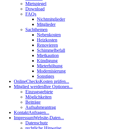
Mietspiegel
Download
FAQs
Nichtmitglieder
Mitglieder
Sachthemen
Nebenkosten
Heizkosten
Renovieren
Schimmelbefall
Mietkaution
Kündigung
Mieterhöhung
Modernisierung
Sonstiges
OnlineChecks
Kosten prüfen...
Mitglied werden
Ihre Optionen...
Einzugsgebiete
Möglichkeiten
Beiträge
Aufnahmeantrag
Kontakt
Anfragen...
Impressum
Website-Daten...
Datenschutz
rechtliche Hinweise