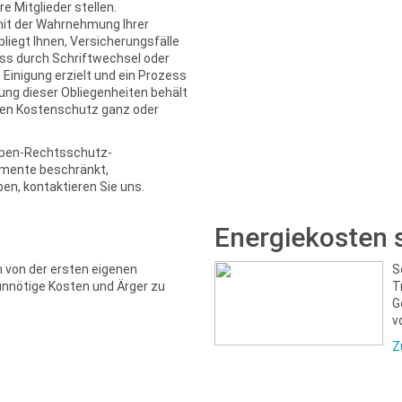
 Mitglieder stellen.
mit der Wahrnehmung Ihrer
liegt Ihnen, Versicherungsfälle
ass durch Schriftwechsel oder
Einigung erzielt und ein Prozess
ng dieser Obliegenheiten behält
den Kostenschutz ganz oder
ppen-Rechtsschutz-
lemente beschränkt,
en, kontaktieren Sie uns.
Energiekosten 
m von der ersten eigenen
S
unnötige Kosten und Ärger zu
T
G
v
Z