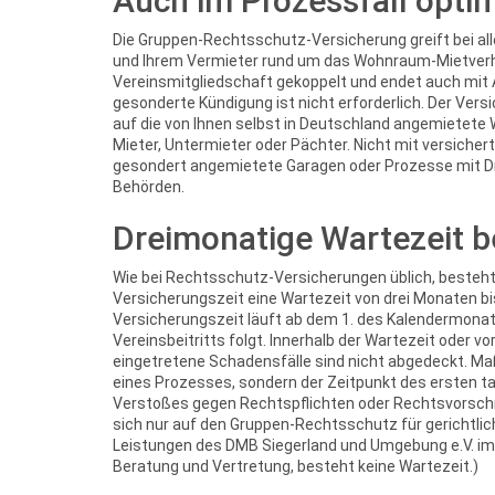
Auch im Prozessfall opti
Die Gruppen-Rechtsschutz-Versicherung greift bei all
und Ihrem Vermieter rund um das Wohnraum-Mietverhäl
Vereinsmitgliedschaft gekoppelt und endet auch mit A
gesonderte Kündigung ist nicht erforderlich. Der Ver
auf die von Ihnen selbst in Deutschland angemietete 
Mieter, Untermieter oder Pächter. Nicht mit versiche
gesondert angemietete Garagen oder Prozesse mit Dri
Behörden.
Dreimonatige Wartezeit 
Wie bei Rechtsschutz-Versicherungen üblich, besteht
Versicherungszeit eine Wartezeit von drei Monaten bis
Versicherungszeit läuft ab dem 1. des Kalendermonat
Vereinsbeitritts folgt. Innerhalb der Wartezeit oder v
eingetretene Schadensfälle sind nicht abgedeckt. Maßg
eines Prozesses, sondern der Zeitpunkt des ersten t
Verstoßes gegen Rechtspflichten oder Rechtsvorschri
sich nur auf den Gruppen-Rechtsschutz für gerichtli
Leistungen des DMB Siegerland und Umgebung e.V. im 
Beratung und Vertretung, besteht keine Wartezeit.)