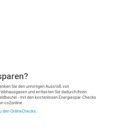
sparen?
enken Sie den unnötigen Ausstoß von
reibhausgasen und entlasten Sie dadurch Ihren
eldbeutel - mit den kostenlosen Energiespar-Checks
on co2online.
u den OnlineChecks...