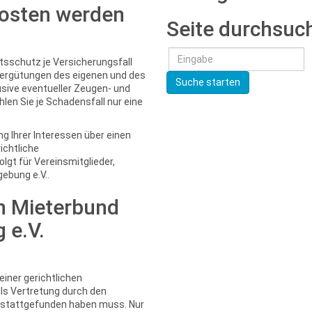
kosten werden
Seite durchsuc
sschutz je Versicherungsfall
 Vergütungen des eigenen und des
Suche starten
usive eventueller Zeugen- und
len Sie je Schadensfall nur eine
g Ihrer Interessen über einen
ichtliche
gt für Vereinsmitglieder,
ebung e.V..
n Mieterbund
 e.V.
einer gerichtlichen
ls Vertretung durch den
 stattgefunden haben muss. Nur