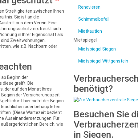
mal geschützt
*
Renovieren
en Streitigkeiten zwischen Ihnen
tnis. Sie ist an die
Schimmelbefall
ustritt aus dem Verein. Eine
sicherungsschutz erstreckt sich
Mietkaution
Wohnung in Ihrer Eigenschaft als
Mietspiegel
rt sind Zweitwohnungen,
tten, wie z.B. Nachbarn oder
Mietspiegel Siegen
Mietspiegel Wittgenstein
beachten
Verbrauchersc
 ab Beginn der
 diese greift. Die
benötigt?
s, der auf den Monat Ihres
or Beginn der Versicherungszeit
eblich ist hier nicht der Beginn
atsächlichen oder behaupteten
Besuchen Sie d
ften. (Diese Wartezeit bezieht
che Auseinandersetzungen. Für
Verbraucherzen
außergerichtlichen Bereich, wie
in Siegen.