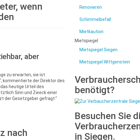
eter, wenn
Renovieren
den
Schimmelbefall
Mietkaution
Mietspiegel
Mietspiegel Siegen
iehbar, aber
Mietspiegel Wittgenstein
e zu erwarten, sie ist
Verbrauchersc
d“, kommentierte der Direktor des
as heutige Urteil des
benötigt?
tztlich Sinn und Zweck einer
zt der Gesetzgeber gefragt.“
Besuchen Sie d
Verbraucherzen
tz nach
in Siegen.