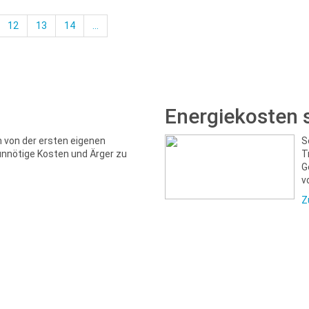
12
13
14
...
Energiekosten 
m von der ersten eigenen
S
unnötige Kosten und Ärger zu
T
G
v
Z