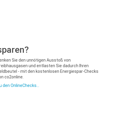
sparen?
enken Sie den unnötigen Ausstoß von
reibhausgasen und entlasten Sie dadurch Ihren
eldbeutel - mit den kostenlosen Energiespar-Checks
on co2online.
u den OnlineChecks...