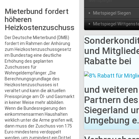
Mietspiegel
Mieterbund fordert
Mietspiegel Siegen
höheren
Mietspiegel Wittgenst
Heizkostenzuschuss
Der Deutsche Mieterbund (DMB)
Sonderkondi
fordert im Rahmen der Anhörung
und Mitgliede
zum Heizkostenzuschussgesetz
im Bundestag eine deutliche
Rabatte bei
Erhöhung des geplanten
Zuschusses für
Wohngeldempfänger. „Die
Berechnungsgrundlage des
Heizkostenzuschusses ist
und weiteren
veraltet und kann die aktuellen
Preissprünge am Öl- und Gasmarkt
Partnern de
in keiner Weise mehr abbilden.
Siegerland u
Wenn die Bundesregierung den
einkommensarmen Haushalten
Umgebung e.
wirklich unter die Arme greifen will,
dann muss der Zuschuss von 175
Euro mindestens verdoppelt
werden, um zumindest ein Drittel