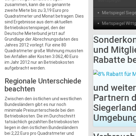
Mietspiegel
zusammen, kann die so genannte
zweite Miete bis zu 3,19 Euro pro
Mietspiegel Sieg
Quadratmeter und Monat betragen. Dies
sind Ergebnisse aus dem aktuellen
Mietspiegel Witt
Betriebskostenspiegel, den der
Deutsche Mieterbund jetzt auf
Sonderkon
Grundlage der Abrechnungsdaten des
Jahres 2012 vorlegt. Für eine 80
und Mitgli
Quadratmeter große Wohnung mussten
bei Anfallen aller Kosten 3.062,40 Euro
Rabatte be
im Jahr 2012 nur an Betriebskosten
aufgebracht werden.
Regionale Unterschiede
und weite
beachten
Partnern 
Zwischen den östlichen und westlichen
Bundesländern gibt es nur noch
Siegerlan
minimale Preisunterschiede bei den
Umgebung 
Betriebskosten. Die im Durchschnitt
tatsächlich gezahlten Betriebskosten
liegen in den östlichen Bundesländern
bei 2,22 Euro pro Quadratmeter und