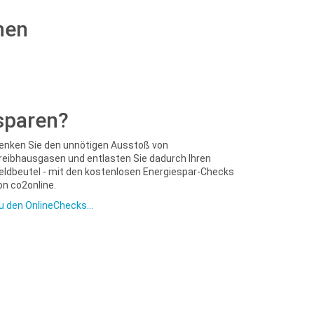
hen
sparen?
enken Sie den unnötigen Ausstoß von
reibhausgasen und entlasten Sie dadurch Ihren
eldbeutel - mit den kostenlosen Energiespar-Checks
on co2online.
u den OnlineChecks...