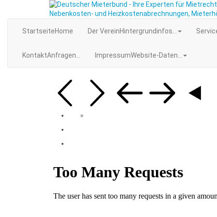
Startseite
Home
Der Verein
Hintergrundinfos...
Servic
Kontakt
Anfragen...
Impressum
Website-Daten...