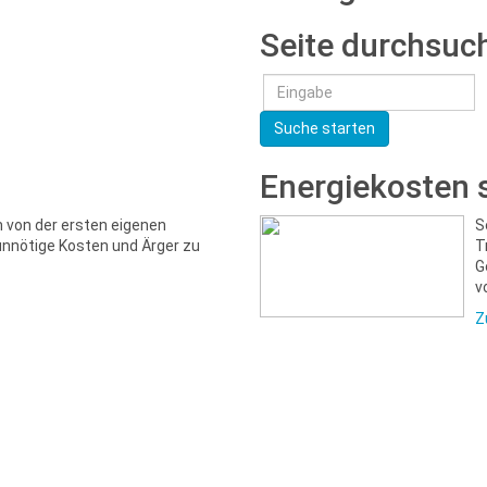
Seite durchsuc
Suche starten
Energiekosten 
m von der ersten eigenen
S
unnötige Kosten und Ärger zu
T
G
v
Z