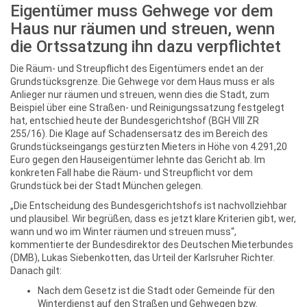
Eigentümer muss Gehwege vor dem
Haus nur räumen und streuen, wenn
die Ortssatzung ihn dazu verpflichtet
Die Räum- und Streupflicht des Eigentümers endet an der
Grundstücksgrenze. Die Gehwege vor dem Haus muss er als
Anlieger nur räumen und streuen, wenn dies die Stadt, zum
Beispiel über eine Straßen- und Reinigungssatzung festgelegt
hat, entschied heute der Bundesgerichtshof (BGH VIII ZR
255/16). Die Klage auf Schadensersatz des im Bereich des
Grundstückseingangs gestürzten Mieters in Höhe von 4.291,20
Euro gegen den Hauseigentümer lehnte das Gericht ab. Im
konkreten Fall habe die Räum- und Streupflicht vor dem
Grundstück bei der Stadt München gelegen.
„Die Entscheidung des Bundesgerichtshofs ist nachvollziehbar
und plausibel. Wir begrüßen, dass es jetzt klare Kriterien gibt, wer,
wann und wo im Winter räumen und streuen muss“,
kommentierte der Bundesdirektor des Deutschen Mieterbundes
(DMB), Lukas Siebenkotten, das Urteil der Karlsruher Richter.
Danach gilt:
Nach dem Gesetz ist die Stadt oder Gemeinde für den
Winterdienst auf den Straßen und Gehwegen bzw.