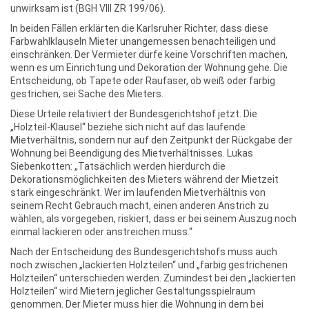
unwirksam ist (BGH VIII ZR 199/06).
In beiden Fällen erklärten die Karlsruher Richter, dass diese
Farbwahlklauseln Mieter unangemessen benachteiligen und
einschränken. Der Vermieter dürfe keine Vorschriften machen,
wenn es um Einrichtung und Dekoration der Wohnung gehe. Die
Entscheidung, ob Tapete oder Raufaser, ob weiß oder farbig
gestrichen, sei Sache des Mieters.
Diese Urteile relativiert der Bundesgerichtshof jetzt. Die
„Holzteil-Klausel“ beziehe sich nicht auf das laufende
Mietverhältnis, sondern nur auf den Zeitpunkt der Rückgabe der
Wohnung bei Beendigung des Mietverhältnisses. Lukas
Siebenkotten: „Tatsächlich werden hierdurch die
Dekorationsmöglichkeiten des Mieters während der Mietzeit
stark eingeschränkt. Wer im laufenden Mietverhältnis von
seinem Recht Gebrauch macht, einen anderen Anstrich zu
wählen, als vorgegeben, riskiert, dass er bei seinem Auszug noch
einmal lackieren oder anstreichen muss.“
Nach der Entscheidung des Bundesgerichtshofs muss auch
noch zwischen „lackierten Holzteilen“ und „farbig gestrichenen
Holzteilen“ unterschieden werden. Zumindest bei den „lackierten
Holzteilen“ wird Mietern jeglicher Gestaltungsspielraum
genommen. Der Mieter muss hier die Wohnung in dem bei