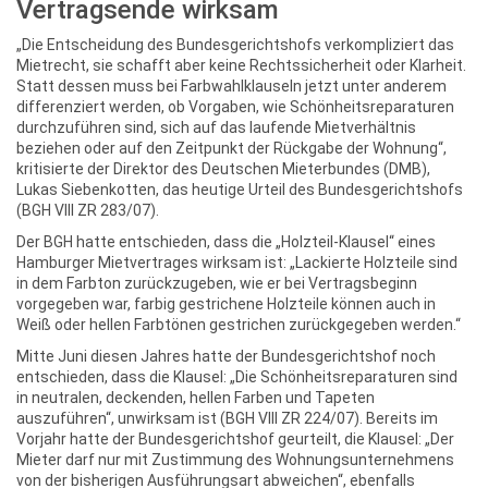
Vertragsende wirksam
„Die Entscheidung des Bundesgerichtshofs verkompliziert das
Mietrecht, sie schafft aber keine Rechtssicherheit oder Klarheit.
Statt dessen muss bei Farbwahlklauseln jetzt unter anderem
differenziert werden, ob Vorgaben, wie Schönheitsreparaturen
durchzuführen sind, sich auf das laufende Mietverhältnis
beziehen oder auf den Zeitpunkt der Rückgabe der Wohnung“,
kritisierte der Direktor des Deutschen Mieterbundes (DMB),
Lukas Siebenkotten, das heutige Urteil des Bundesgerichtshofs
(BGH VIII ZR 283/07).
Der BGH hatte entschieden, dass die „Holzteil-Klausel“ eines
Hamburger Mietvertrages wirksam ist: „Lackierte Holzteile sind
in dem Farbton zurückzugeben, wie er bei Vertragsbeginn
vorgegeben war, farbig gestrichene Holzteile können auch in
Weiß oder hellen Farbtönen gestrichen zurückgegeben werden.“
Mitte Juni diesen Jahres hatte der Bundesgerichtshof noch
entschieden, dass die Klausel: „Die Schönheitsreparaturen sind
in neutralen, deckenden, hellen Farben und Tapeten
auszuführen“, unwirksam ist (BGH VIII ZR 224/07). Bereits im
Vorjahr hatte der Bundesgerichtshof geurteilt, die Klausel: „Der
Mieter darf nur mit Zustimmung des Wohnungsunternehmens
von der bisherigen Ausführungsart abweichen“, ebenfalls