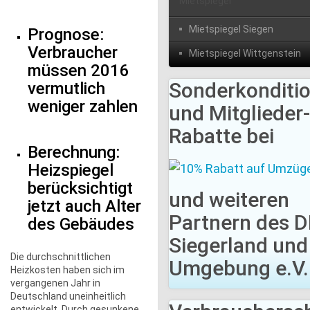
Mietspiegel
Mietspiegel Siegen
Prognose:
Verbraucher
Mietspiegel Wittgenstein
müssen 2016
Sonderkonditi
vermutlich
weniger zahlen
und Mitglieder-
Rabatte bei
Berechnung:
Heizspiegel
berücksichtigt
und weiteren
jetzt auch Alter
Partnern des 
des Gebäudes
Siegerland und
Die durchschnittlichen
Umgebung e.V.
Heizkosten haben sich im
vergangenen Jahr in
Deutschland uneinheitlich
entwickelt. Durch gesunkene