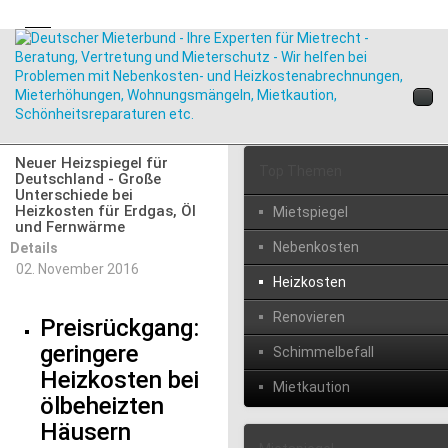
Neuer Heizspiegel für
Top Themen
Deutschland - Große
Unterschiede bei
Heizkosten für Erdgas, Öl
Mietspiegel
und Fernwärme
Nebenkosten
Details
02. November 2016
Heizkosten
Renovieren
Preisrückgang:
geringere
Schimmelbefall
Heizkosten bei
Mietkaution
ölbeheizten
Häusern