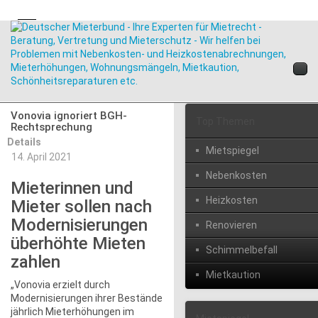
Vonovia ignoriert BGH-
Top Themen
Rechtsprechung
Details
Mietspiegel
14. April 2021
Nebenkosten
Mieterinnen und
Heizkosten
Mieter sollen nach
Modernisierungen
Renovieren
überhöhte Mieten
Schimmelbefall
zahlen
Mietkaution
„Vonovia erzielt durch
Modernisierungen ihrer Bestände
jährlich Mieterhöhungen im