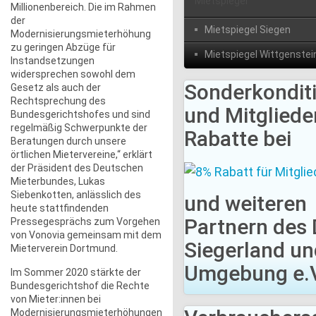
Mietspiegel
Millionenbereich. Die im Rahmen
der
Mietspiegel Siegen
Modernisierungsmieterhöhung
zu geringen Abzüge für
Mietspiegel Wittgenstei
Instandsetzungen
widersprechen sowohl dem
Sonderkondit
Gesetz als auch der
Rechtsprechung des
und Mitgliede
Bundesgerichtshofes und sind
regelmäßig Schwerpunkte der
Rabatte bei
Beratungen durch unsere
örtlichen Mietervereine,“ erklärt
der Präsident des Deutschen
Mieterbundes, Lukas
Siebenkotten, anlässlich des
und weiteren
heute stattfindenden
Partnern des
Pressegesprächs zum Vorgehen
von Vonovia gemeinsam mit dem
Siegerland un
Mieterverein Dortmund.
Umgebung e.V
Im Sommer 2020 stärkte der
Bundesgerichtshof die Rechte
von Mieter:innen bei
Modernisierungsmieterhöhungen